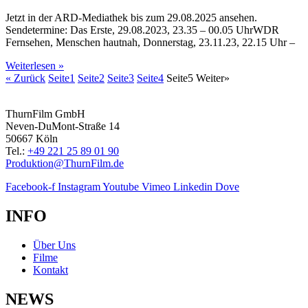
Jetzt in der ARD-Mediathek bis zum 29.08.2025 ansehen.
Sendetermine: Das Erste, 29.08.2023, 23.35 – 00.05 UhrWDR
Fernsehen, Menschen hautnah, Donnerstag, 23.11.23, 22.15 Uhr –
Weiterlesen »
« Zurück
Seite
1
Seite
2
Seite
3
Seite
4
Seite
5
Weiter»
ThurnFilm GmbH
Neven-DuMont-Straße 14
50667 Köln
Tel.:
+49 221 25 89 01 90
Produktion@ThurnFilm.de
Facebook-f
Instagram
Youtube
Vimeo
Linkedin
Dove
INFO
Über Uns
Filme
Kontakt
NEWS