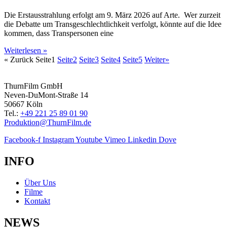
Die Erstausstrahlung erfolgt am 9. März 2026 auf Arte. Wer zurzeit
die Debatte um Transgeschlechtlichkeit verfolgt, könnte auf die Idee
kommen, dass Transpersonen eine
Weiterlesen »
« Zurück
Seite
1
Seite
2
Seite
3
Seite
4
Seite
5
Weiter»
ThurnFilm GmbH
Neven-DuMont-Straße 14
50667 Köln
Tel.:
+49 221 25 89 01 90
Produktion@ThurnFilm.de
Facebook-f
Instagram
Youtube
Vimeo
Linkedin
Dove
INFO
Über Uns
Filme
Kontakt
NEWS