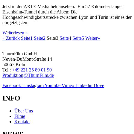
Jetzt in der ARTE Mediathek ansehen. Ein 57 Kilometer langer
Eisenbahn-Tunnel durch die Alpen: Die
Hochgeschwindigkeitsstrecke zwischen Lyon und Turin ist eines der
ehrgeizigsten
Weiterlesen »
« Zurück
Seite
1
Seite
2
Seite
3
Seite
4
Seite
5
Weiter»
ThurnFilm GmbH
Neven-DuMont-Straße 14
50667 Köln
Tel.:
+49 221 25 89 01 90
Produktion@ThurnFilm.de
Facebook-f
Instagram
Youtube
Vimeo
Linkedin
Dove
INFO
Über Uns
Filme
Kontakt