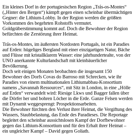
Ein kleines Dorf in der portugiesischen Region „Trás-os-Montes“
(„Hinter den Bergen“) kämpft gegen einen scheinbar übermächtigen
Gegner: die Lithium-Lobby. In der Region werden die größten
Vorkommen des begehrten Rohstoffs vermutet.
Goldgräberstimmung kommt auf. Doch die Bewohner der Region
befürchten die Zerstörung ihrer Heimat.
Trás-os-Montes, im äußersten Nordosten Portugals, ist ein Paradies
auf Erden: hügeliges Bergland mit einer einzigartigen Natur, Bäche
und Flüsse mit kristallklarem Wasser: eine jahrhundertealte, von der
UNO anerkannte Kulturlandschaft mit kleinbäuerlicher
Bevölkerung.
Doch seit einigen Monaten beobachten die insgesamt 150
Bewohner des Dorfs Covas do Barroso mit Schrecken, wie ihr
Paradies von einem multinationalen Lithiumabbau-Konsortium
namens „Savannah Ressources“, mit Sitz in London, in eine „Hölle
auf Erden“ verwandelt wird: Riesige Lkws und Bagger fallen über
die Dörfer her und bohren Löcher in die Erde. Ganze Felsen werden
mit Dynamit weggesprengt: Prospektionsarbeiten.
Die Bewohner fürchten den Verlust ihrer Heimat, die Vergiftung des
Wassers, Staubbelastung, das Ende des Paradieses. Die Reportage
begleitet den scheinbar aussichtslosen Kampf der Dorfbewohner
gegen das Lithium-Konsortium und für den Erhalt ihrer Heimat –
ein ungleicher Kampf – David gegen Goliath.