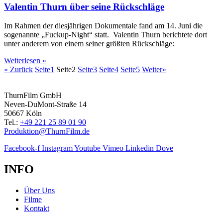
Valentin Thurn über seine Rückschläge
Im Rahmen der diesjährigen Dokumentale fand am 14. Juni die
sogenannte „Fuckup-Night“ statt. Valentin Thurn berichtete dort
unter anderem von einem seiner größten Rückschläge:
Weiterlesen »
« Zurück
Seite
1
Seite
2
Seite
3
Seite
4
Seite
5
Weiter»
ThurnFilm GmbH
Neven-DuMont-Straße 14
50667 Köln
Tel.:
+49 221 25 89 01 90
Produktion@ThurnFilm.de
Facebook-f
Instagram
Youtube
Vimeo
Linkedin
Dove
INFO
Über Uns
Filme
Kontakt