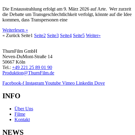
Die Erstausstrahlung erfolgt am 9. März 2026 auf Arte. Wer zurzeit
die Debatte um Transgeschlechtlichkeit verfolgt, könnte auf die Idee
kommen, dass Transpersonen eine
Weiterlesen »
« Zurück
Seite
1
Seite
2
Seite
3
Seite
4
Seite
5
Weiter»
ThurnFilm GmbH
Neven-DuMont-Straße 14
50667 Köln
Tel.:
+49 221 25 89 01 90
Produktion@ThurnFilm.de
Facebook-f
Instagram
Youtube
Vimeo
Linkedin
Dove
INFO
Über Uns
Filme
Kontakt
NEWS