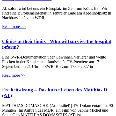
Ab sofort wird bei uns ein Büroplatz im Zentrum Kölns frei. Wir
sind eine Bürogemeinschaft in zentraler Lage am Appellhofplatz in
Nachbarschaft zum WDR,
Read more >>
Clinics at their limits - Who will survive the hospital
reform?
Eine SWR-Dokumentation über Gewinner, Verlierer und weiße
Flecken in der Krankenhauslandschaft. TV-Premiere am 17.
September um 21 Uhr im SWR. Bis zum 17.09.2027 in
Read more >>
Freiheitsdrang – Das kurze Leben des Matthias D.
(AT)
MATTHIAS DOMASCHK (Arbeitstitel) | TV-Dokumentarfilm, 90
Minuten | Im Auftrag des MDR, ein Film von Sabine Michel und
Sonia Otto MATTHIAS DOMASCHK (AT) ist