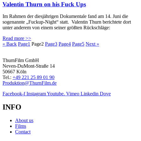
Valentin Thurn on his Fuck Ups
Im Rahmen der diesjährigen Dokumentale fand am 14. Juni die
sogenannte „Fuckup-Night“ statt. Valentin Thurn berichtete dort
unter anderem von einem seiner größten Rückschläge:
Read more >>
« Back
Page
1
Page
2
Page
3
Page
4
Page
5
Next »
ThurnFilm GmbH
Neven-DuMont-Straße 14
50667 Köln
Tel.:
+49 221 25 89 01 90
Produktion@ThurnFilm.de
Facebook-f
Instagram
Youtube.
Vimeo
Linkedin
Dove
INFO
About us
Films
Contact