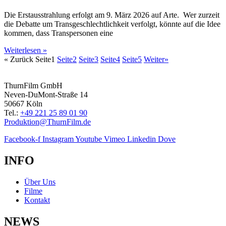
Die Erstausstrahlung erfolgt am 9. März 2026 auf Arte. Wer zurzeit
die Debatte um Transgeschlechtlichkeit verfolgt, könnte auf die Idee
kommen, dass Transpersonen eine
Weiterlesen »
« Zurück
Seite
1
Seite
2
Seite
3
Seite
4
Seite
5
Weiter»
ThurnFilm GmbH
Neven-DuMont-Straße 14
50667 Köln
Tel.:
+49 221 25 89 01 90
Produktion@ThurnFilm.de
Facebook-f
Instagram
Youtube
Vimeo
Linkedin
Dove
INFO
Über Uns
Filme
Kontakt
NEWS