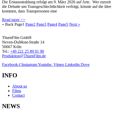
Die Erstausstrahlung erfolgt am 9. März 2026 auf Arte. Wer zurzeit
die Debatte um Transgeschlechtlichkeit verfolgt, könnte auf die Idee
kommen, dass Transpersonen eine
Read more >>
« Back
Page
1
Page
2
Page
3
Page
4
Page
5
Next »
ThurnFilm GmbH
Neven-DuMont-Straße 14
50667 Köln
Tel.:
+49 221 25 89 01 90
Produktion@ThurnFilm.de
Facebook-f
Instagram
Youtube.
Vimeo
Linkedin
Dove
INFO
About us
Films
Contact
NEWS