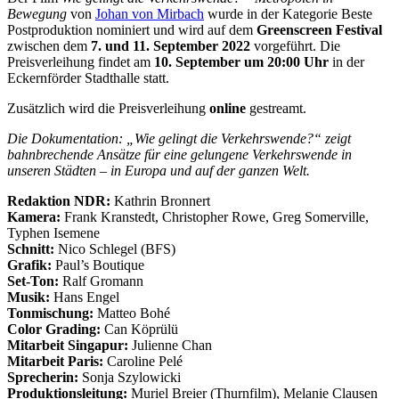
Bewegung
von
Johan von Mirbach
wurde in der Kategorie Beste
Postproduktion nominiert und wird auf dem
Greenscreen Festival
zwischen dem
7. und 11. September 2022
vorgeführt. Die
Preisverleihung findet am
10. September um 20:00 Uhr
in der
Eckernförder Stadthalle statt.
Zusätzlich wird die Preisverleihung
online
gestreamt.
Die Dokumentation: „Wie gelingt die Verkehrswende?“ zeigt
bahnbrechende Ansätze für eine gelungene Verkehrswende in
unseren Städten – in Europa und auf der ganzen Welt.
Redaktion NDR:
Kathrin Bronnert
Kamera:
Frank Kranstedt, Christopher Rowe, Greg Somerville,
Typhen Isemene
Schnitt:
Nico Schlegel (BFS)
Grafik:
Paul’s Boutique
Set-Ton:
Ralf Gromann
Musik:
Hans Engel
Tonmischung:
Matteo Bohé
Color Grading:
Can Köprülü
Mitarbeit Singapur:
Julienne Chan
Mitarbeit Paris:
Caroline Pelé
Sprecherin:
Sonja Szylowicki
Produktionsleitung:
Muriel Breier (Thurnfilm), Melanie Clausen