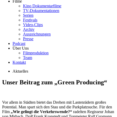
Filme
Kino Dokumentarfilme
TV-Dokumentationen
Serien
Festivals
Video-Clips
Archiv
Auszeichnungen
Presse
Podcast
Über Uns
Filmproduktion
Team
Kontakt
Aktuelles
Unser Beitrag zum „Green Producing“
Vor allem in Städten bietet das Drehen mit Lastenrädern großes
Potential. Man spart sich den Stau und die Parkplatzsuche. Für den
Film
„Wie gelingt die Verkehrswende?“
radelten Regisseur Johan
von Mirbach, DoP Frank Kranstedt und Tonmeister Ralf Gromann