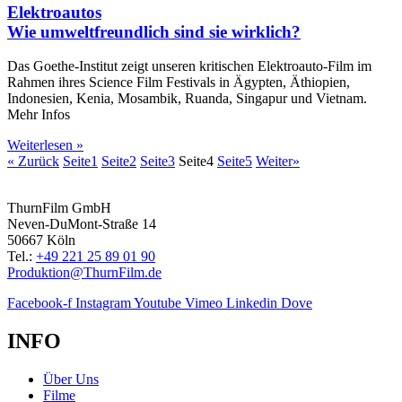
Elektroautos
Wie umweltfreundlich sind sie wirklich?
Das Goethe-Institut zeigt unseren kritischen Elektroauto-Film im
Rahmen ihres Science Film Festivals in Ägypten, Äthiopien,
Indonesien, Kenia, Mosambik, Ruanda, Singapur und Vietnam.
Mehr Infos
Weiterlesen »
« Zurück
Seite
1
Seite
2
Seite
3
Seite
4
Seite
5
Weiter»
ThurnFilm GmbH
Neven-DuMont-Straße 14
50667 Köln
Tel.:
+49 221 25 89 01 90
Produktion@ThurnFilm.de
Facebook-f
Instagram
Youtube
Vimeo
Linkedin
Dove
INFO
Über Uns
Filme