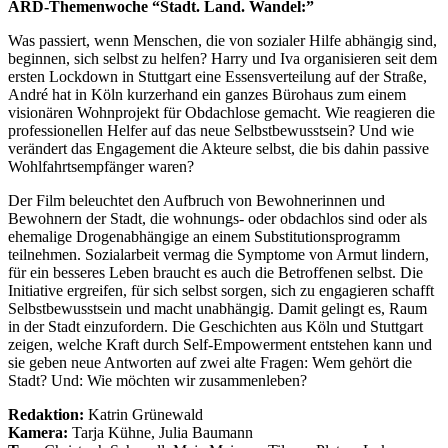
ARD-Themenwoche “Stadt. Land. Wandel:”
Was passiert, wenn Menschen, die von sozialer Hilfe abhängig sind,
beginnen, sich selbst zu helfen? Harry und Iva organisieren seit dem
ersten Lockdown in Stuttgart eine Essensverteilung auf der Straße,
André hat in Köln kurzerhand ein ganzes Bürohaus zum einem
visionären Wohnprojekt für Obdachlose gemacht. Wie reagieren die
professionellen Helfer auf das neue Selbstbewusstsein? Und wie
verändert das Engagement die Akteure selbst, die bis dahin passive
Wohlfahrtsempfänger waren?
Der Film beleuchtet den Aufbruch von Bewohnerinnen und
Bewohnern der Stadt, die wohnungs- oder obdachlos sind oder als
ehemalige Drogenabhängige an einem Substitutionsprogramm
teilnehmen. Sozialarbeit vermag die Symptome von Armut lindern,
für ein besseres Leben braucht es auch die Betroffenen selbst. Die
Initiative ergreifen, für sich selbst sorgen, sich zu engagieren schafft
Selbstbewusstsein und macht unabhängig. Damit gelingt es, Raum
in der Stadt einzufordern. Die Geschichten aus Köln und Stuttgart
zeigen, welche Kraft durch Self-Empowerment entstehen kann und
sie geben neue Antworten auf zwei alte Fragen: Wem gehört die
Stadt? Und: Wie möchten wir zusammenleben?
Redaktion:
Katrin Grünewald
Kamera:
Tarja Kühne, Julia Baumann